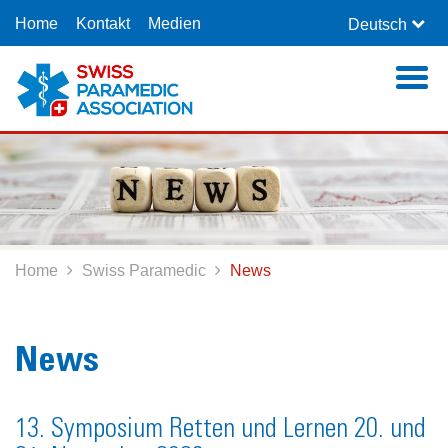
Skip
Skip
Home
Kontakt
Medien
Deutsch
to
to
navigation
main
(Press
content
Togg
Enter)
(Press
navig
Enter)
Home
Swiss Paramedic
News
News
13. Symposium Retten und Lernen 20. und